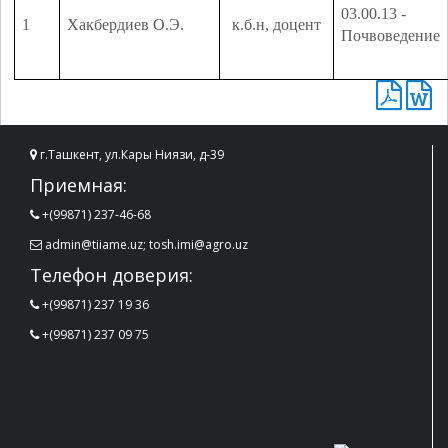
03.00.13 -
1
Хакбердиев О.Э.
к.б.н, доцент
Почвоведение
г.Ташкент, ул.Кары Ниязи, д-39
Приемная:
+(99871) 237-46-68
admin@tiiame.uz; tosh.imi@agro.uz
Телефон доверия:
+(99871) 237 19 36
+(99871) 237 09 75