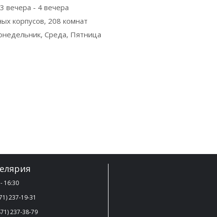
3 вечера - 4 вечера
ных корпусов, 208 комнат
онедельник, Среда, Пятница
елярия
- 16:30
71) 237-19-31
71) 237-38-79