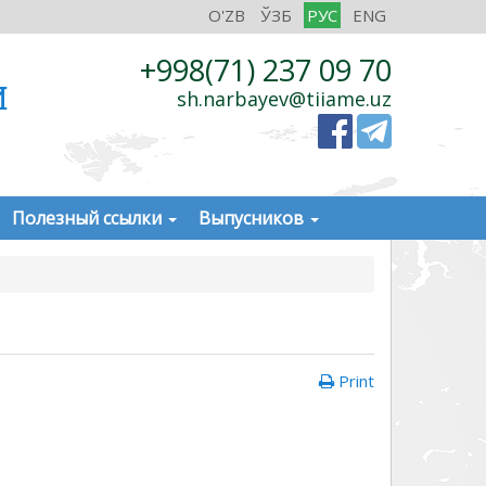
O'ZB
ЎЗБ
РУС
ENG
+998(71) 237 09 70
И
sh.narbayev@tiiame.uz
Полезный ссылки
Выпусников
Print