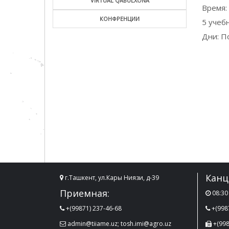
VIRTUAL QABULXONA
Время: 
КОНФРЕНЦИИ
5 учеб
Дни: П
Канц
г.Ташкент, ул.Кары Ниязи, д-39
Приемная:
08:30 
+(99871) 237-46-68
+(998
admin@tiiame.uz; tosh.imi@agro.uz
+(998