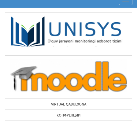
Togg
navig
VIRTUAL QABULXONA
КОНФРЕНЦИИ