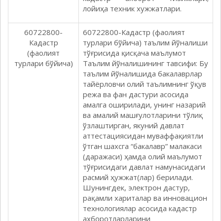
лойиҳа техник хужжатлари.
60722800-
60722800-Кадастр (фаолият
Кадастр
турлари бўйича) таълим йўналиши
(фаолият
тўғрисида қисқача маълумот
турлари бўйича)
Таълим йўналишининг тавсифи: Бу
таълим йўналишида бакалаврлар
тайёрловчи олий таълимнинг ўқув
режа ва фан дастури асосида
амалга оширилади, унинг назарий
ва амалий машғулотларини тўлиқ
ўзлаштирган, якуний давлат
аттестaциясидан муваффақиятли
ўтган шахсга “бакалавр” малакаси
(даражаси) ҳамда олий маълумот
тўғрисидаги давлат намунасидаги
расмий ҳужжат(лар) берилади.
Шунингдек, электрон дастур,
рақамли хариталар ва инновaцион
технологиялар асосида кадастр
ахборотларларини