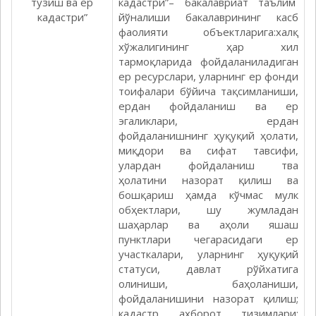
тузиш ва ер
кадастри”– бакалавриат таълим
кадастри”
йўналиши бакалаврининг касб
фаолияти объектларига:халқ
хўжалигининг ҳар хил
тармоқларида фойдаланиладиган
ер ресурслари, уларнинг ер фонди
тоифалари бўйича тақсимланиши,
ердан фойдаланиш ва ер
эгаликлари, ердан
фойдаланишнинг ҳуқуқий ҳолати,
миқдори ва сифат тавсифи,
улардан фойдаланиш тва
ҳолатини назорат қилиш ва
бошқариш ҳамда кўчмас мулк
обҳектлари, шу жумладан
шаҳарлар ва аҳоли яшаш
пунктлари чегарасидаги ер
участкалари, уларнинг ҳуқуқий
статуси, давлат рўйхатига
олиниши, баҳоланиши,
фойдаланишини назорат қилиш;
кадастр ахборот тизимлари;