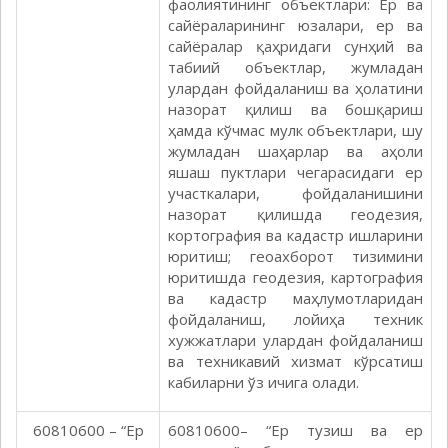
фаолиятининг объектлари: Ер ва
сайёраларининг юзалари, ер ва
сайёралар қаҳридаги сунҳий ва
табиий объектлар, жумладан
улардан фойдаланиш ва ҳолатини
назорат қилиш ва бошқариш
ҳамда кўчмас мулк объектлари, шу
жумладан шаҳарлар ва аҳоли
яшаш пуктлари чегарасидаги ер
участкалари, фойдаланишини
назорат қилишда геодезия,
кортография ва кадастр ишларини
юритиш; геоахборот тизимини
юритишда геодезия, картография
ва кадастр маҳлумотларидан
фойдаланиш, лойиҳа техник
хужжатлари улардан фойдаланиш
ва техникавий хизмат кўрсатиш
кабиларни ўз ичига олади.
60810600 – “Ер
60810600– “Ер тузиш ва ер