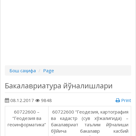
Бош саҳифа
Page
Бакалавриатура йўналишлари
08.12.2017
9848
Print
60722600 –
60722600 “Геодезия, картография
“Геодезия ва
ва кадастр (сув хўжалигида) –
геоинформатика”
бакалавриат таълим йўналиши
бўйича бакалавр касбий