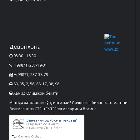
Девонхона
08:30 - 16:30
+(99871) 237-19-31
+(99871) 237-38-79
89, 95, 2, 58, 88, 17, 38, 98
Хамид Олимжон бекати
Матнда хатоликни кўрдингизми? Сичқонча билан хато матнни
белгиланг ва CTRL+ENTER тугмаларини босинг.