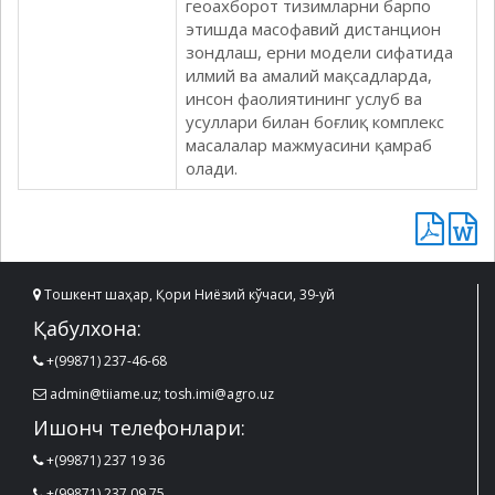
геоахборот тизимларни барпо
этишда масофавий дистанцион
зондлаш, ерни модели сифатида
илмий ва амалий мақсадларда,
инсон фаолиятининг услуб ва
усуллари билан боғлиқ комплекс
масалалар мажмуасини қамраб
олади.
Тошкент шаҳар, Қори Ниёзий кўчаси, 39-уй
Қабулхона:
+(99871) 237-46-68
admin@tiiame.uz; tosh.imi@agro.uz
Ишонч телефонлари:
+(99871) 237 19 36
+(99871) 237 09 75