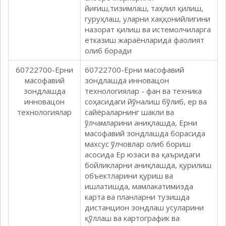
йиғиш,тизимлаш, таҳлил қилиш,
гуруҳлаш, уларни хаққонийлигини
назорат қилиш ва истемолчиларга
етказиш жараёнларида фаолият
олиб боради
60722700-Ерни
60722700-Ерни масофавий
масофавий
зондлашда инновaцон
зондлашда
технологиялар - фан ва техника
инновaцон
соҳасидаги йўналиш бўлиб, ер ва
технологиялар
сайёраларнинг шакли ва
ўлчамларини аниқлашда, Ерни
масофавий зондлашда борасида
махсус ўлчовлар олиб бориш
асосида Ер юзаси ва қаъридаги
бойликларни аниқлашда, қурилиш
объектларини қуриш ва
ишлатишда, мамлакатимизда
карта ва планларни тузишда
дистанцион зондлаш усуларини
қўллаш ва картографик ва