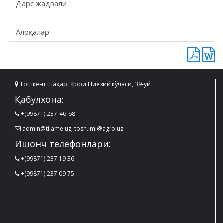
Дарс жадвали
Алоқалар
Тошкент шаҳар, Қори Ниёзий кўчаси, 39-уй
Қабулхона:
+(99871) 237-46-68
admin@tiiame.uz; tosh.imi@agro.uz
Ишонч телефонлари:
+(99871) 237 19 36
+(99871) 237 09 75