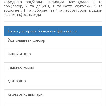
кафедрага раҳбарлик қилмоқда. Кафедрада 1 та
профессор, 2 та доцент, 1 та катта ўқитувчи, 1 та
ассистент, 1 та лоборант ва 1та лаборатория мудири
фаолият кўрсатмоқда.
Ер ресурсларини бошқариш факультети
Ўқитиладиган фанлар
Илмий ишлар
Тадқиқотчилар
Ҳамкорлар
Кафедра ходимлари