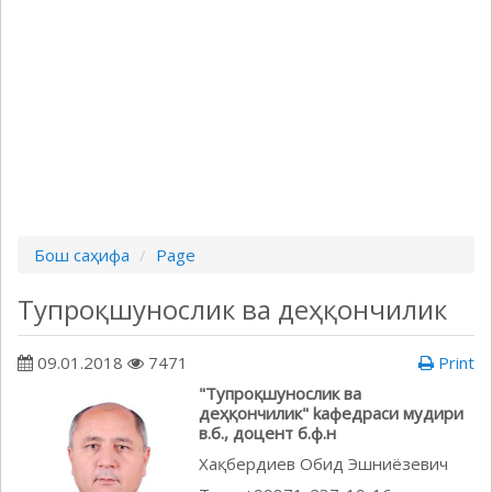
Бош саҳифа
Page
Тупроқшунослик ва деҳқончилик
09.01.2018
7471
Print
"Тупроқшунослик ва
деҳқончилик" kафедраcи мудири
в.б., доцент б.ф.н
Хақбердиев Обид Эшниёзевич