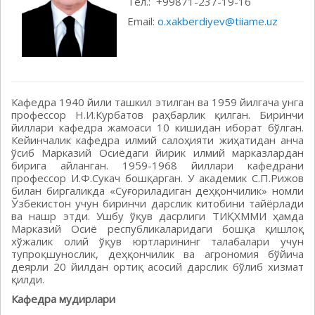
Тел.: +99871-237-19-16
Email:
o.xakberdiyev@tiiame.uz
Кафедра 1940 йили ташкил этилган ва 1959 йилгача унга
профессор Н.И.Курбатов раҳбарлик қилган. Биринчи
йиллари кафедра жамоаси 10 кишидан иборат бўлган.
Кейинчалик кафедра илмий салоҳияти жиҳатидан анча
ўсиб Марказий Осиёдаги йирик илмий марказлардан
бирига айланган. 1959-1968 йиллари кафедрани
профессор И.Ф.Сукач бошқарган. У академик С.П.Рижов
билан биргаликда «Суғориладиган деҳқончилик» номли
Ўзбекистон учун биринчи дарслик китобини тайёрлади
ва нашр этди. Ушбу ўқув дасрлиги ТИҚХММИ ҳамда
Марказий Осиё республикаларидаги бошқа қишлоқ
хўжалик олий ўқув юртларининг талабалари учун
тупроқшунослик, деҳқончилик ва агрономия бўйича
деярли 20 йилдан ортиқ асосий дарслик бўлиб хизмат
қилди.
Кафедра мудирлари