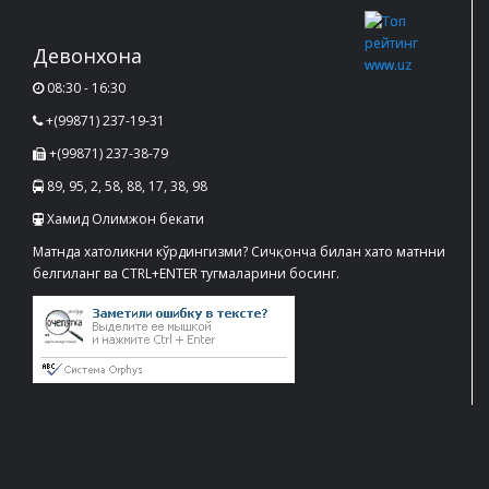
Девонхона
08:30 - 16:30
+(99871) 237-19-31
+(99871) 237-38-79
89, 95, 2, 58, 88, 17, 38, 98
Хамид Олимжон бекати
Матнда хатоликни кўрдингизми? Сичқонча билан хато матнни
белгиланг ва CTRL+ENTER тугмаларини босинг.