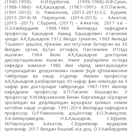
(1940-1959)- Н.И.Курбатов, (1959-1968)-И.Ф.Сукач,
(1968-1986)- А.Қ.Қашқаров, (1987-1991)- К.П.Паганяс,
(1991-2012)- О. Рамазонов, (2012-2013)-С.С. Буриев,
(2013-2014)-М. Пирахунов, (2014-2015) – А.Ахатов,
(2015 -2017)- С.Буриев, (2017) – А.Ахатов, 2017 х.в –
О.Э.Хакбердиев 1968-1986 йилларда кафедрага
профессор Қашқаров Аҳмад Қашқарович етакчилик
қилди. А.Қ.Қашқаров 1912 йилда туғилган, 1963 йилида
Тошкент қишлоқ хўжалик институтини битирган ва 30
йилдан ортиқ Бутун иттифоқ Пахтачилик ИТИда
ишлаган. 1964 йили А.Қ.Қашқаров докторлик
диссертациясини ёқлаган. Унинг раҳбарлиги остида
кафедра жамоаси 1986 йил «Арид минтақасидаги
суғориладиган деҳқончилик» номли ўқув қўлланмасини
тайёрлади ва нашр этдилар. Умуман профессор
А.Қ.Қашқаров раҳбарлигида 30 нафар фан номзоди ва 4
нафар фан докторлари тайёрланди. 1987-1991 йиллар
кафедрани профессор К.П.Паганяс бошқарган. У
профессор К.М.Мирзажонов билан биргаликда «Ерларни
эрозиядан ва дефляциядан муҳофаза қилиш» номли
китобни нашр этдилар. 1991-2014 йилларда кафедрага
профессор О.Р.Рамазонов, доцентлар К.О.Эгамқулов,
Э.А.Зиёмуҳамедов, Н.Б.Қашқаров, С.Бўриев,
М.Пирохунов, А.Ахатов, С.Буриевлар мудирлик
қилганлар. 2017 йилдан бошлаб эса доц. О.Э.Хакбердиев