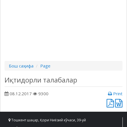
Бош саҳифа
Page
Иқтидорли талабалар
08.12.2017
9300
Print
Тошкент шаҳар, Қори Ниёзий кўчаси, 39-уй