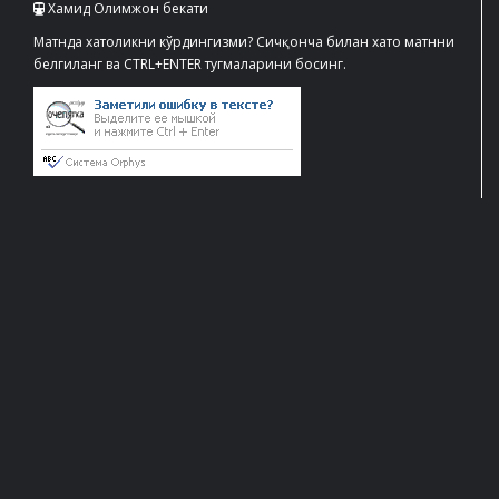
Хамид Олимжон бекати
Матнда хатоликни кўрдингизми? Сичқонча билан хато матнни
белгиланг ва CTRL+ENTER тугмаларини босинг.