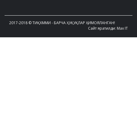
2017-2018 © ТИҚХММИ - БАРЧА ҲУҚУҚЛАР ҲИМОЯЛАНГАН!
Сайт яратилди: Max IT