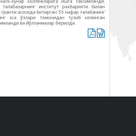
касб-кунар коллежларига ишга таксимланди.
талабаларнинг институт рахбарияти билан
 гранти асосида битирган 55 нафар талабанинг
инг эса ўзлари томонидан тузиб келинган
симланди ва йўлланмалар берилди.