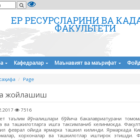
ЕР РЕСУРСЛАРИНИ ВА КАД
ФАКУЛЬТЕТИ
ба
Кафедралар
Маънавият ва маърифат
Фойд
саҳифа
Page
а жойлашиш
2.2017
7516
ет таълим йўналишлари бўйича бакалавриатурани томомл
а ва ташкилотларга ишга таксимланиб келинмокда. Факул
ил феврал ойида ярмарка ташкил килинди. Ярмаркада Ки
малар, корxоналар ва ташкилотлар иштирок этишди. Ф