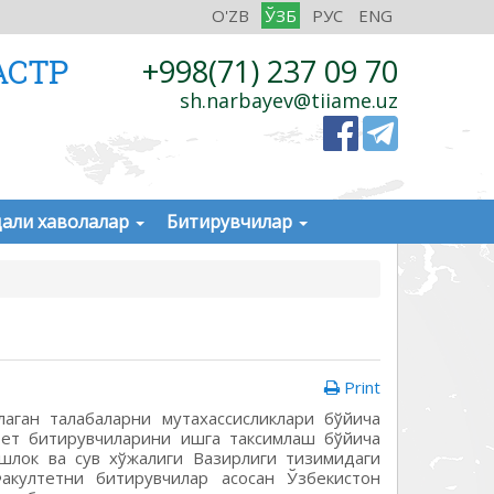
O'ZB
ЎЗБ
РУС
ENG
АСТР
+998(71) 237 09 70
sh.narbayev@tiiame.uz
али хаволалар
Битирувчилар
Print
аган талабаларни мутаxассисликлари бўйича
тет битирувчиларини ишга таксимлаш бўйича
шлок ва сув xўжалиги Вазирлиги тизимидаги
акултетни битирувчилар асосан Ўзбекистон