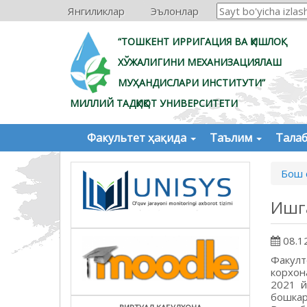
Янгиликлар
Эълонлар
“ТОШКЕНТ ИРРИГАЦИЯ ВА ҚИШЛОҚ
ХЎЖАЛИГИНИ МЕХАНИЗАЦИЯЛАШ
МУҲАНДИСЛАРИ ИНСТИТУТИ”
МИЛЛИЙ ТАДҚИҚОТ УНИВЕРСИТЕТИ
Факультет ҳақида
Таълим
Тала
Бош 
Ишг
08.1
Факулт
корxон
2021 й
бошкар