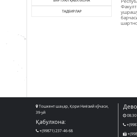
Респуб
ВИРТУАЛ ҚАБУЛХОНА
Факул
ушрашу
ТАДБИРЛАР
барча
шартно
Дево
Тошкент шаҳар, Қори Ниёзий кўчаси,
39-уй
08:30 
Қабулхона:
+(998
+(99871) 237-46-68
+(998