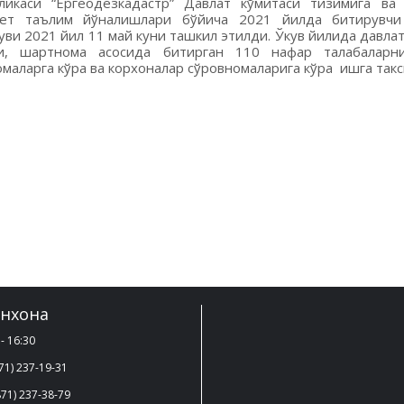
ликаси “Ергеодезкадастр” Давлат кўмитаси тизимига ва 
тет таълим йўналишлари бўйича 2021 йилда битирувчи 
ви 2021 йил 11 май куни ташкил этилди. Ўкув йилида давлат
си, шартнома асосида битирган 110 нафар талабаларн
маларга кўра ва корxоналар сўровномаларига кўра ишга так
нхона
- 16:30
71) 237-19-31
71) 237-38-79