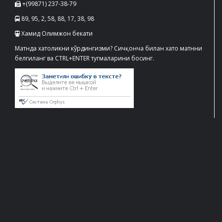
+(99871) 237-38-79
89, 95, 2, 58, 88, 17, 38, 98
Хамид Олимжон бекати
Матнда хатоликни кўрдингизми? Сичқонча билан хато матнни
белгиланг ва CTRL+ENTER тугмаларини босинг.