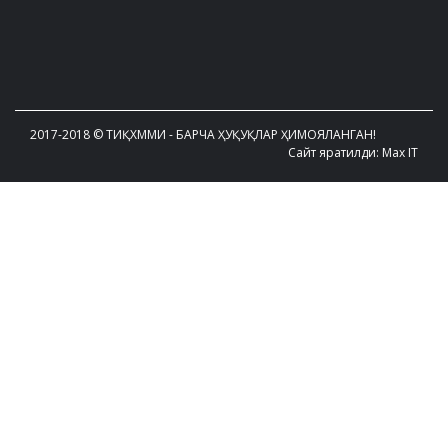
2017-2018 © ТИҚХММИ - БАРЧА ҲУҚУҚЛАР ҲИМОЯЛАНГАН!
Сайт яратилди: Max IT