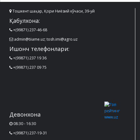
Тошкент шаҳар, Қори Ниёзий кўчаси, 39-уй
Қабулхона:
+(99871) 237-46-68
admin@tiiame.uz; tosh.imi@agro.uz
Ишонч телефонлари:
+(99871) 237 19 36
+(99871) 237 09 75
Девонхона
08:30 - 16:30
+(99871) 237-19-31