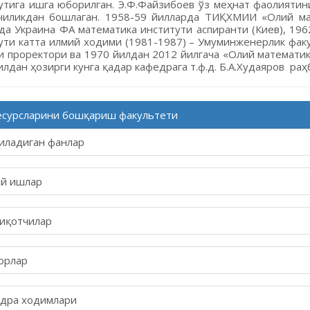
утига ишга юборилган. Э.Ф.Файзибоев ўз меҳнат фаолияти
чиликдан бошлаган. 1958-59 йилларда ТИҚХМИИ «Олий ма
да Украина ФА математика институти аспиранти (Киев), 19
ути катта илмий ходими (1981-1987) – Умуминженерлик фак
и проректори ва 1970 йилдан 2012 йилгача «Олий математи
илдан ҳозирги кунга қадар кафедрага т.ф.д. Б.А.Худаяров раҳ
есурсларини бошқариш факультети
иладиган фанлар
й ишлар
иқотчилар
орлар
дра ходимлари