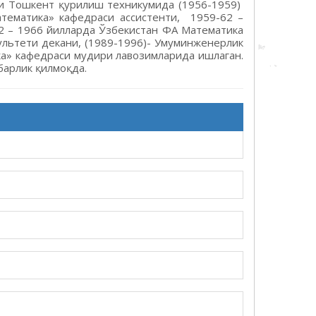
ни Тошкент қурилиш техникумида (1956-1959)
тематика» кафедраси ассистенти, 1959-62 –
62 – 1966 йилларда Ўзбекистан ФА Математика
ультети декани, (1989-1996)- Умуминженерлик
ка» кафедраси мудири лавозимларида ишлаган.
барлик қилмоқда.