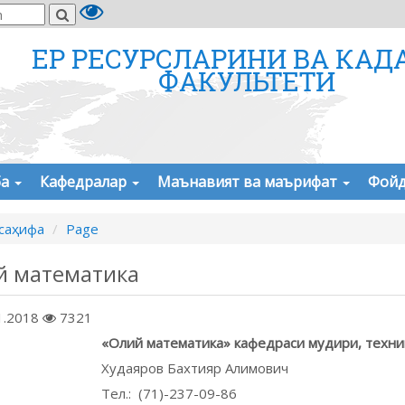
ЕР РЕСУРСЛАРИНИ ВА КАД
ФАКУЛЬТЕТИ
ба
Кафедралар
Маънавият ва маърифат
Фойд
саҳифа
Page
й математика
1.2018
7321
«Олий математика» кафедраси мудири, техни
Худаяров Бахтияр Алимович
Тел.: (71)-237-09-86