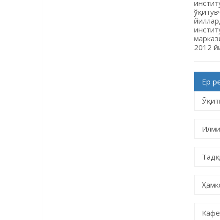
инстит
ўқитув
йиллар
инстит
марказ
2012 й
Ер р
Ўқит
Илми
Тадқ
Ҳамк
Кафе