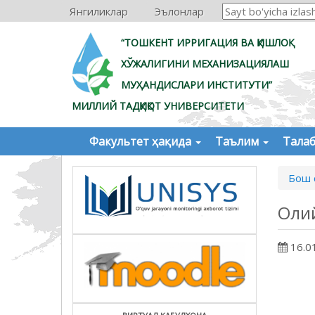
Янгиликлар
Эълонлар
“ТОШКЕНТ ИРРИГАЦИЯ ВА ҚИШЛОҚ
ХЎЖАЛИГИНИ МЕХАНИЗАЦИЯЛАШ
МУҲАНДИСЛАРИ ИНСТИТУТИ”
МИЛЛИЙ ТАДҚИҚОТ УНИВЕРСИТЕТИ
Факультет ҳақида
Таълим
Тала
Бош 
Оли
16.0