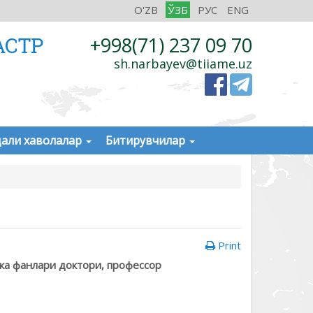
O'ZB
ЎЗБ
РУС
ENG
АСТР
+998(71) 237 09 70
sh.narbayev@tiiame.uz
али хаволалар
Битирувчилар
Print
ка фанлари доктори, профессор