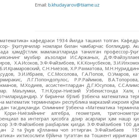
Email:
b.khudayarov@tiiame.uz
математика» кафедраси 1934 йилда ташкил топган. Кафедр
сор- ўқитувчилар номлари билан чамбарчас боғлиқдир. А
ада ҳамдўстлик мамлакатларида танилган профессор-ўқи
иясининг мухбир аъзолари И.С.Аржаных, Д.Ф.Файзуллаев
иров, Х.А.Исоков, Э.Ф.Файзибоев, К.К.Конусбеков, З.И.Илхомо
, Б.И.Крамаровский, С.Н.Ниёзов, Х.Р.Рахматова, М.Н.Нуридди
қсудов, Э.И.Ибраев, С.С.Мосолова, Г.А.Попов, О.Умаров, к
рмиракис, Л.Г.Попондопулос, Р.Р.Райимов, В.А.Топорова, 
ркманов, М.Ходиев, ассистентлардан Д.Г.Юсупова, С.С.Ал
нлар. Маълумки, Т.Н.Қори-Ниёзий Ўзбекистонда Халқ
отчиларидандир. У биринчи бўлиб ўзбекча математика те
ча математик терминлари» республика марказий ижроия қўм
дан тасдиқланди. Олимнинг ўзбекча «Математика терминла
, Қори-Ниёзийнинг алгебра, геометрия, тригонометри
енциал ва интеграл ҳисобга доир асарлари ҳам нашр қи
сор Э.Ф.Файзибоев раҳбарлик қилди. Э.Ф.Файзибоев 100 
дан 2 та ўқув қўлланма чоп эттирган. Э.Файзибаев 19
атика» ихтисослиги бўйича тугатган ва Тошкент ирригаци