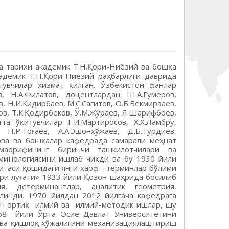
а тарихи академик Т.Н.Қори-Ниёзий ва бошқа
кадемик Т.Н.Қори-Ниёзий раҳбарлиги даврида
тувчилар хизмат қилган. Ўзбекистон фанлар
, Н.А.Филатов, доцентлардан Ш.А.Гумеров,
в, Н.И.Кидирбаев, М.С.Сагитов, О.Б.Бекмирзаев,
нов, Т.К.Қодирбеков, Ў.М.Жўраев, Я.Шарифбоев,
атта ўқитувчилар Г.И.Мартиросов, Х.Х.Ламбру,
Н.Р.Тоғ­­­аев, А.А.Эшонхўжаев, Д.Б.Турдиев,
имова ва бошқалар кафедрада самарали меҳнат
 маорифининг биринчи ташкилотчилари ва
рминологиясини ишлаб чиқди ва бу 1930 йили
итаси қошидаги янги ҳарф - терминлар бўлими
ри луғати» 1933 йили Қозон шаҳрида босилиб
я, детерминантлар, аналитик геометрия,
линди. 1970 йилдан 2012 йилгача кафедрага
дан ортиқ илмий ва илмий-методик ишлар, шу
58 йили Ўрта Осиё Давлат Университетини
я ва қишлоқ хўжалигини механизациялаштириш