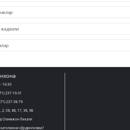
раклар
 жадвали
алар
нхона
- 16:30
71) 237-19-31
71) 237-38-79
, 2, 58, 88, 17, 38, 98
д Олимжон бекати
 хатоликни кўрдингизми?