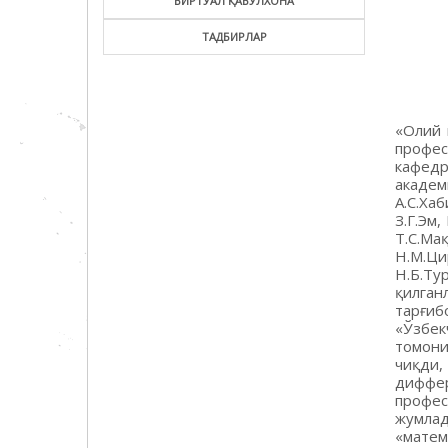
ВИРТУАЛ ҚАБУЛХОНА
ТАДБИРЛАР
«Олий 
профес
кафедр
академ
А.С.Хаб
З.Г.Эм
Т.С.Ма
Н.М.Ци
Н.Б.Ту
қилга
тарғиб
«Ўзбек
томони
чиқди
диффер
профес
жумла
«матем