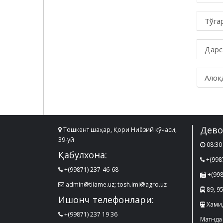
Тўга
Дарс
Алоқ
Дево
Тошкент шаҳар, Қори Ниёзий кўчаси,
39-уй
08:30 
Қабулхона:
+(998
+(99871) 237-46-68
+(998
admin@tiiame.uz; tosh.imi@agro.uz
89, 95
Ишонч телефонлари:
Хами
+(99871) 237 19 36
Матнда