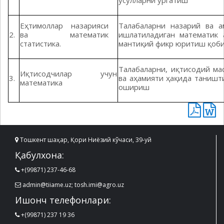
усулларни ўргатиш
Еҳтимоллар назарияси
Талабаларни назарий ва а
2.
ва математик
ишлатиладиган математик 
статистика.
мантиқий фикр юритиш қоб
Талабаларни, иқтисодий ма
Иқтисодчилар учун
3.
ва аҳамияти ҳақида таниш
математика
ошириш
Тошкент шаҳар, Қори Ниёзий кўчаси, 39-уй
Қабулхона:
+(99871) 237-46-68
admin@tiiame.uz; tosh.imi@agro.uz
Ишонч телефонлари:
+(99871) 237 19 36