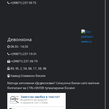
+(99871) 237 09 75
Девонхона
08:30 - 16:30
+(99871) 237-19-31
+(99871) 237-38-79
89, 95, 2, 58, 88, 17, 38, 98
Хамид Олимжон бекати
Матнда хатоликни кўрдингизми? Сичқонча билан хато матнни
белгиланг ва CTRL+ENTER тугмаларини босинг.