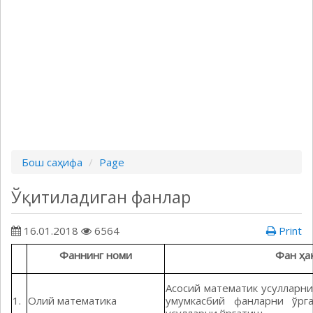
Бош саҳифа
Page
Ўқитиладиган фанлар
16.01.2018
6564
Print
Фаннинг номи
Фан ҳа
Асосий математик усулларни
1.
Олий математика
умумкасбий фанларни ўрг