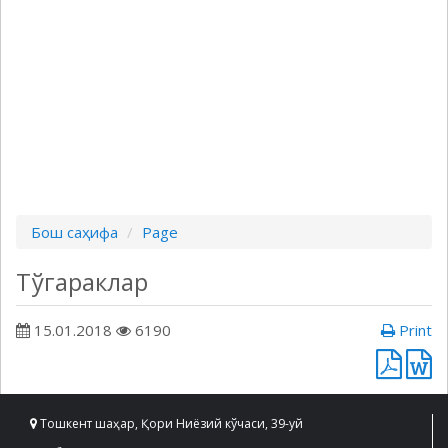
Бош саҳифа
Page
Тўгараклар
15.01.2018
6190
Print
Тошкент шаҳар, Қори Ниёзий кўчаси, 39-уй