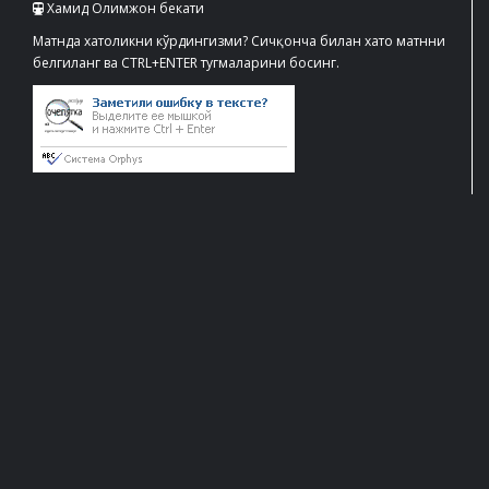
Хамид Олимжон бекати
Матнда хатоликни кўрдингизми? Сичқонча билан хато матнни
белгиланг ва CTRL+ENTER тугмаларини босинг.