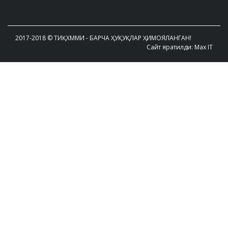
2017-2018 © ТИҚХММИ - БАРЧА ҲУҚУҚЛАР ҲИМОЯЛАНГАН!
Сайт яратилди: Max IT