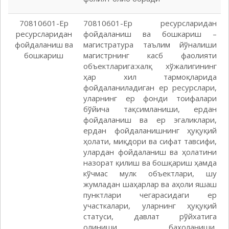
70810601-Ер
70810601-Ер ресурсларидан
ресурсларидан
фойдаланиш ва бошкариш –
фойдаланиш ва
магистратура таълим йўналиши
бошкариш
магистрнинг касб фаолияти
объектларига:халқ хўжалигининг
ҳар хил тармоқларида
фойдаланиладиган ер ресурслари,
уларнинг ер фонди тоифалари
бўйича тақсимланиши, ердан
фойдаланиш ва ер эгаликлари,
ердан фойдаланишнинг ҳуқуқий
ҳолати, миқдори ва сифат тавсифи,
улардан фойдаланиш ва ҳолатини
назорат қилиш ва бошқариш ҳамда
кўчмас мулк объектлари, шу
жумладан шаҳарлар ва аҳоли яшаш
пунктлари чегарасидаги ер
участкалари, уларнинг ҳуқуқий
статуси, давлат рўйхатига
олиниши, баҳоланиши,