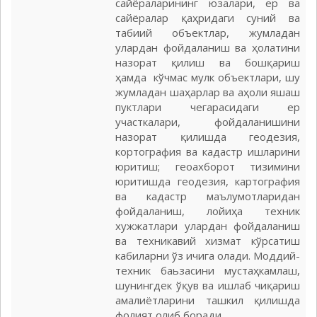
сайёраларининг юзалари, ер ва
сайёралар қаҳридаги суний ва
табиий объектлар, жумладан
улардан фойдаланиш ва ҳолатини
назорат қилиш ва бошқариш
ҳамда кўчмас мулк объектлари, шу
жумладан шаҳарлар ва аҳоли яшаш
пуктлари чегарасидаги ер
участкалари, фойдаланишини
назорат қилишда геодезия,
кортография ва кадастр ишларини
юритиш; геоахборот тизимини
юритишда геодезия, картография
ва кадастр маълумотларидан
фойдаланиш, лойиҳа техник
хужжатлари улардан фойдаланиш
ва техникавий хизмат кўрсатиш
кабиларни ўз ичига олади. Моддий-
техник баьзасини мустаҳкамлаш,
шунингдек ўқув ва ишлаб чиқариш
амалиётларини ташкил қилишда
фолият олиб боради