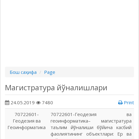
Бош саҳифа
Page
Магистратура йўналишлари
24.05.2019
7480
Print
70722601-
70722601-Геодезия ва
Геодезия ва
геоинформатика– магистратура
Геоинформатика
таълим йўналиши бўйича касбий
фаолиятининг объектлари: Ер ва