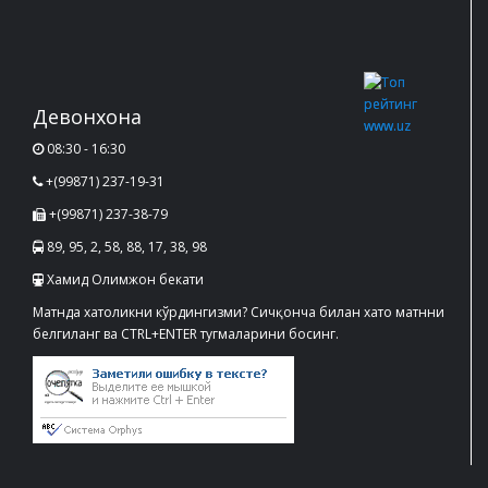
Девонхона
08:30 - 16:30
+(99871) 237-19-31
+(99871) 237-38-79
89, 95, 2, 58, 88, 17, 38, 98
Хамид Олимжон бекати
Матнда хатоликни кўрдингизми? Сичқонча билан хато матнни
белгиланг ва CTRL+ENTER тугмаларини босинг.