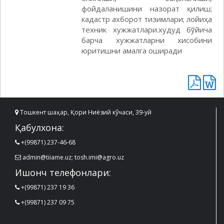
фойдаланишини назорат қилиш;
кадастр ахборот тизимлари; лойиҳа
техник хужжатлари.худуд бўйича
барча хужжатларни хисобини
юритишни амалга оширади
Тошкент шаҳар, Қори Ниёзий кўчаси, 39-уй
Қабулхона:
+(99871) 237-46-68
admin@tiiame.uz; tosh.imi@agro.uz
Ишонч телефонлари:
+(99871) 237 19 36
+(99871) 237 09 75