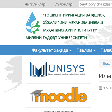
Янгиликлар
Эълонлар
“ТОШКЕНТ ИРРИГАЦИЯ ВА ҚИШЛОҚ
ХЎЖАЛИГИНИ МЕХАНИЗАЦИЯЛАШ
МУҲАНДИСЛАРИ ИНСТИТУТИ”
МИЛЛИЙ ТАДҚИҚОТ УНИВЕРСИТЕТИ
Факультет ҳақида
Таълим
Тала
Бош 
Илм
15.0