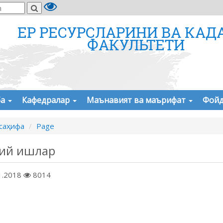
ЕР РЕСУРСЛАРИНИ ВА КАД
ФАКУЛЬТЕТИ
ба
Кафедралар
Маънавият ва маърифат
Фойд
саҳифа
Page
ий ишлар
1.2018
8014