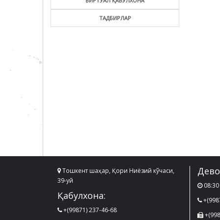
ВИРТУАЛ ҚАБУЛХОНА
ТАДБИРЛАР
Дево
Тошкент шаҳар, Қори Ниёзий кўчаси,
39-уй
08:30 
Қабулхона:
+(998
+(99871) 237-46-68
+(998