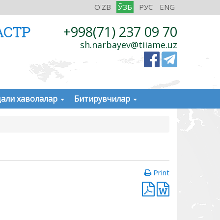
O'ZB
ЎЗБ
РУС
ENG
АСТР
+998(71) 237 09 70
sh.narbayev@tiiame.uz
али хаволалар
Битирувчилар
Print