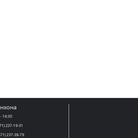
нхона
- 16:30
71) 237-19-31
71) 237-38-79