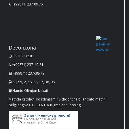
+(99871) 237 09 75
Devonxona
08:30 - 16:30
+(99871) 237-19-31
+(99871) 237-38-79
89, 95, 2, 58, 88, 17, 38, 98
Hamid Olimjon bekati
Matnda xatolikni ko'rdingizmi? Sichqoncha bilan xato matnni
belgilang va CTRL+ENTER tugmalarini bosing.