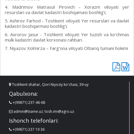
4. Madrimov Matrasul Pirovich - Xorazm viloyati yer
resurslari va davlat kadastri boshqamasi boshlig‘i;
5. Ashirov Farhod - Toshkent viloyati Yer resurslari va davlat
kadastri boshqarmasi boshlig‘i;
6. Axrorov Jasur - Toshkent viloyati Yer tuzish va ko‘chmas
mulk kadastri davlat korxonasi rahbari.
7. Niyazov Xolmirza – Farg‘ona viloyati Oltiariq tumani hokimi
Toshkent shahar, Qori Niyoziy ko'chasi, 39-uy
Qabulxona:
+(99871) 237-46-68
admin@tiiame.uz; tosh.imi@agro.uz
Ishonch telefonlari:
+(99871) 237 19 36