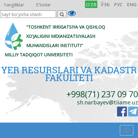
O'ZB
ЎЗБ
РУС
ENG
Yangiliklar
E'lonlar
"TOSHKENT IRRIGATSIYA VA QISHLOQ
XO'JALIGINI MEXANIZATSIYALASH
MUHANDISLARI INSTITUTI"
MILLIY TADQIQOT UNIVERSITETI
YER RESURSLARI VA KADASTR
FAKULTETI
+998(71) 237 09 70
sh.narbayev@tiiame.uz
Togg
navig