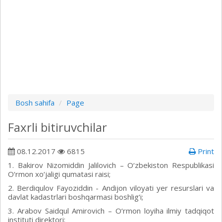
Bosh sahifa
Page
Faxrli bitiruvchilar
08.12.2017
6815
Print
1. Bakirov Nizomiddin Jalilovich – O‘zbekiston Respublikasi
O‘rmon xo‘jaligi qumatasi raisi;
2. Berdiqulov Fayoziddin - Andijon viloyati yer resurslari va
davlat kadastrlari boshqarmasi boshlig‘i;
3. Arabov Saidqul Amirovich – O‘rmon loyiha ilmiy tadqiqot
instituti direktori;