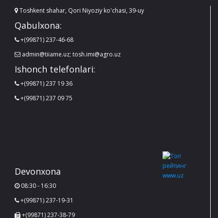
Toshkent shahar, Qori Niyoziy ko'chasi, 39-uy
Qabulxona:
+(99871) 237-46-68
admin@tiiame.uz; tosh.imi@agro.uz
Ishonch telefonlari:
+(99871) 237 19 36
+(99871) 237 09 75
Devonxona
08:30 - 16:30
+(99871) 237-19-31
+(99871) 237-38-79