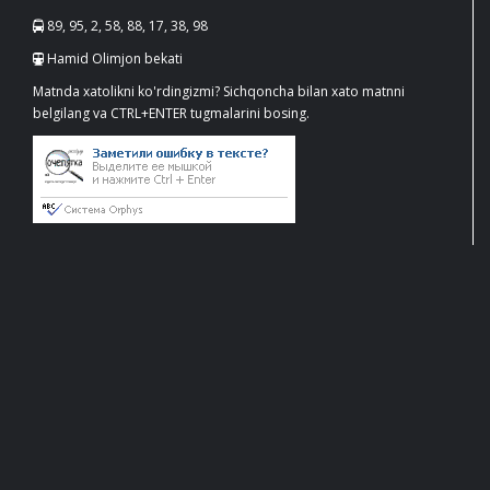
89, 95, 2, 58, 88, 17, 38, 98
Hamid Olimjon bekati
Matnda xatolikni ko'rdingizmi? Sichqoncha bilan xato matnni
belgilang va CTRL+ENTER tugmalarini bosing.