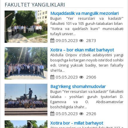
FAKULTET YANGILIKLARI
Muqaddaslik va mangulik mezonlari
Bugun "Yer resurslari va kadastr"
fakulteti 101 va 105 guruh talabalari bilan
"Xotira va qadrlash kuni" munosabati
tufayli univer...
09.05.2023
2873
Xotira – bor ekan millat barhayot
Аbdulla Oripov oʼzbek adabiyotini yangi
bosqichga koʼtargan noyob isteʼdod sohibi
edi. Uning yuksak badiiy, teran falsafiy
sheʼrla...
05.05.2023
2906
Bag‘rikeng shomahmudovlar
Bugun “Yer resurslari va kadastr” fakulteti
talaba - yoshlari guruh tyutorlari D.
Egamova va O. Abdisamatovlar
boshchiligida shahr...
05.05.2023
2926
Xotira bor - millat barhayot