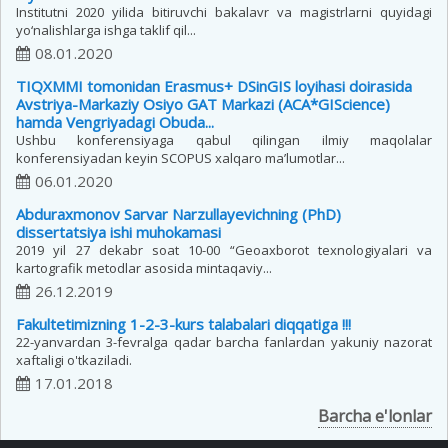
Institutni 2020 yilida bitiruvchi bakalavr va magistrlarni quyidagi
yo‘nalishlarga ishga taklif qil...
08.01.2020
TIQXMMI tomonidan Erasmus+ DSinGIS loyihasi doirasida
Avstriya-Markaziy Osiyo GAT Markazi (ACA*GIScience)
hamda Vengriyadagi Obuda...
Ushbu konferensiyaga qabul qilingan ilmiy maqolalar
konferensiyadan keyin SCOPUS xalqaro ma’lumotlar...
06.01.2020
Abduraxmonov Sarvar Narzullayevichning (PhD)
dissertatsiya ishi muhokamasi
2019 yil 27 dekabr soat 10-00 “Geoaxborot texnologiyalari va
kartografik metodlar asosida mintaqaviy...
26.12.2019
Fakultetimizning 1-2-3-kurs talabalari diqqatiga !!!
22-yanvardan 3-fevralga qadar barcha fanlardan yakuniy nazorat
xaftaligi o'tkaziladi.
17.01.2018
Barcha e'lonlar