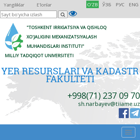
O'ZB
ЎЗБ
РУС
ENG
Yangiliklar
E'lonlar
"TOSHKENT IRRIGATSIYA VA QISHLOQ
XO'JALIGINI MEXANIZATSIYALASH
MUHANDISLARI INSTITUTI"
MILLIY TADQIQOT UNIVERSITETI
YER RESURSLARI VA KADASTR
FAKULTETI
+998(71) 237 09 70
sh.narbayev@tiiame.uz
Togg
navig