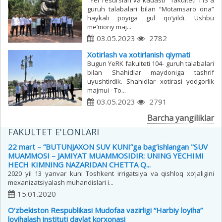
"Yer resurslari va kadastr" fakulteti 113 a
guruh talabalari bilan “Motamsaro ona”
haykali poyiga gul qo‘yildi. Ushbu
me’moriy maj...
03.05.2023
2782
Xotirlash va xotirlanish qiymati
Bugun YeRK fakulteti 104- guruh talabalari
bilan Shahidlar maydoniga tashrif
uyushtirdik. Shahidlar xotirasi yodgorlik
majmui - To...
03.05.2023
2791
Barcha yangiliklar
FAKULTET E'LONLARI
22 mart – “BUTUNJAXON SUV KUNI”ga bag‘ishlangan "SUV
MUAMMOSI – JAMIYAT MUAMMOSIDIR: UNING YECHIMI
HECH KIMNING NAZARIDAN CHETTA Q...
2020 yil 13 yanvar kuni Toshkent irrigatsiya va qishloq xo‘jaligini
mexanizatsiyalash muhandislari i...
15.01.2020
O‘zbekiston Respublikasi Mudofaa vazirligi “Harbiy loyiha”
loyihalash instituti davlat korxonasi