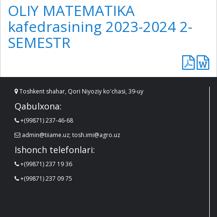
OLIY MATEMATIKA
kafedrasining 2023-2024 2-
SEMESTR
Toshkent shahar, Qori Niyoziy ko'chasi, 39-uy
Qabulxona:
+(99871) 237-46-68
admin@tiiame.uz; tosh.imi@agro.uz
Ishonch telefonlari:
+(99871) 237 19 36
+(99871) 237 09 75