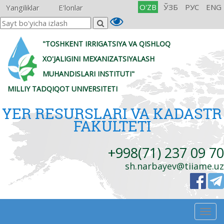
O'ZB
ЎЗБ
РУС
ENG
Yangiliklar
E'lonlar
"TOSHKENT IRRIGATSIYA VA QISHLOQ
XO'JALIGINI MEXANIZATSIYALASH
MUHANDISLARI INSTITUTI"
MILLIY TADQIQOT UNIVERSITETI
YER RESURSLARI VA KADASTR
FAKULTETI
+998(71) 237 09 70
sh.narbayev@tiiame.uz
Togg
navig