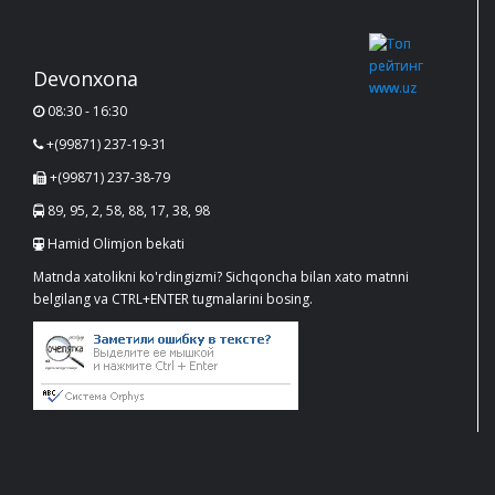
Devonxona
08:30 - 16:30
+(99871) 237-19-31
+(99871) 237-38-79
89, 95, 2, 58, 88, 17, 38, 98
Hamid Olimjon bekati
Matnda xatolikni ko'rdingizmi? Sichqoncha bilan xato matnni
belgilang va CTRL+ENTER tugmalarini bosing.